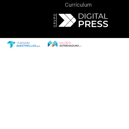
Currículum
revious