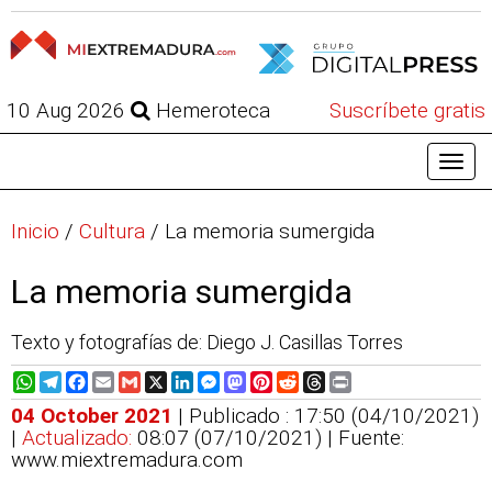
10 Aug 2026
Hemeroteca
Suscríbete gratis
Inicio
/
Cultura
/
La memoria sumergida
La memoria sumergida
Texto y fotografías de: Diego J. Casillas Torres
WhatsApp
Telegram
Facebook
Email
Gmail
X
LinkedIn
Messenger
Mastodon
Pinterest
Reddit
Threads
Print
04 October 2021
| Publicado : 17:50 (04/10/2021)
|
Actualizado:
08:07 (07/10/2021)
| Fuente:
www.miextremadura.com