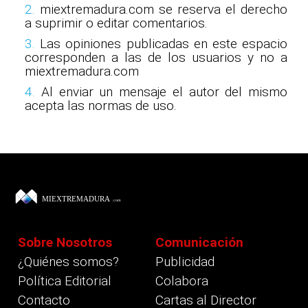
2.
miextremadura.com se reserva el derecho
a suprimir o editar comentarios.
3.
Las opiniones publicadas en este espacio
corresponden a las de los usuarios y no a
miextremadura.com
4.
Al enviar un mensaje el autor del mismo
acepta las normas de uso.
Sobre Nosotros
Comunicación
¿Quiénes somos?
Publicidad
Política Editorial
Colabora
Contacto
Cartas al Director