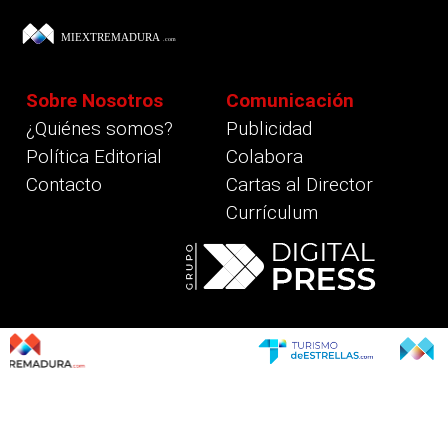
Sobre Nosotros
Comunicación
¿Quiénes somos?
Publicidad
Política Editorial
Colabora
Contacto
Cartas al Director
Currículum
revious