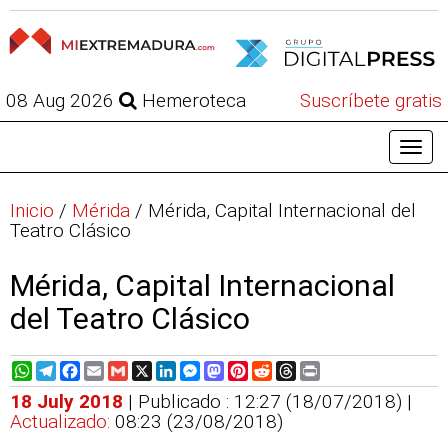
08 Aug 2026
Hemeroteca
Suscríbete gratis
Inicio
/
Mérida
/
Mérida, Capital Internacional del
Teatro Clásico
Mérida, Capital Internacional
del Teatro Clásico
WhatsApp
Telegram
Facebook
Email
Gmail
X
LinkedIn
Messenger
Mastodon
Pinterest
Reddit
Threads
Print
18 July 2018
| Publicado : 12:27 (18/07/2018) |
Actualizado:
08:23 (23/08/2018)