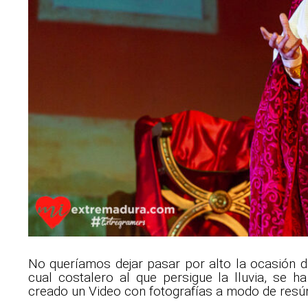
No queríamos dejar pasar por alto la ocasión 
cual costalero al que persigue la lluvia, se h
creado un Video con fotografías a modo de re