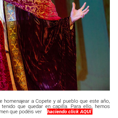
de homenajear a Copete y al pueblo que este año,
a tenido que quedar en capilla. Para ello, hemos
súmen que podéis ver
haciendo click AQUÍ
.