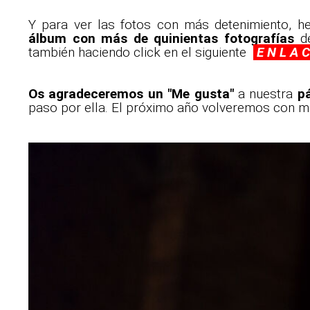
Y para ver las fotos con más detenimiento, 
álbum con más de quinientas fotografías
de
también haciendo click en el siguiente
E N L A 
Os agradeceremos un "Me gusta"
a nuestra
p
paso por ella. El próximo año volveremos con má