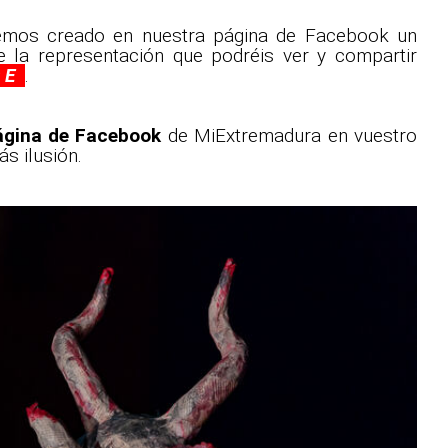
hemos creado en nuestra página de Facebook un
 la representación que podréis ver y compartir
C E
.
ágina de Facebook
de MiExtremadura en vuestro
s ilusión.