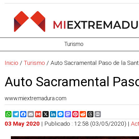
Turismo
Inicio
/
Turismo
/
Auto Sacramental Paso de la San
Auto Sacramental Paso
www.miextremadura.com
WhatsApp
Telegram
Facebook
Email
Gmail
X
LinkedIn
Messenger
Mastodon
Pinterest
Reddit
Threads
Print
03 May 2020
| Publicado : 12:58 (03/05/2020) |
Act