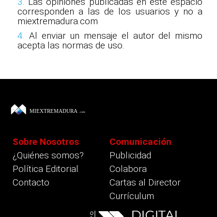
3.
Las opiniones publicadas en este espacio
corresponden a las de los usuarios y no a
miextremadura.com
4.
Al enviar un mensaje el autor del mismo
acepta las normas de uso.
Sobre Nosotros
Comunicación
¿Quiénes somos?
Publicidad
Política Editorial
Colabora
Contacto
Cartas al Director
Currículum