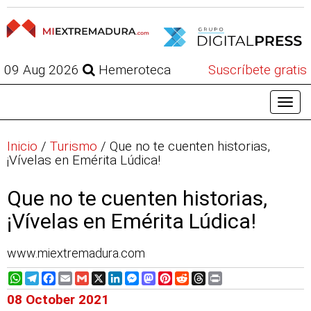
09 Aug 2026
Hemeroteca
Suscríbete gratis
Inicio
/
Turismo
/
Que no te cuenten historias,
¡Vívelas en Emérita Lúdica!
Que no te cuenten historias,
¡Vívelas en Emérita Lúdica!
www.miextremadura.com
WhatsApp
Telegram
Facebook
Email
Gmail
X
LinkedIn
Messenger
Mastodon
Pinterest
Reddit
Threads
Print
08 October 2021