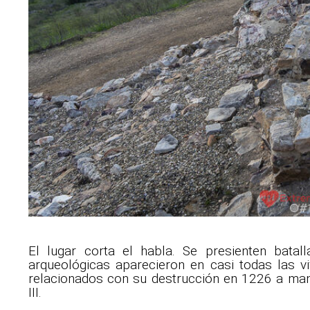
El lugar corta el habla. Se presienten batal
arqueológicas aparecieron en casi todas las v
relacionados con su destrucción en 1226 a man
III.