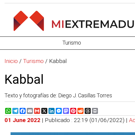
Turismo
Inicio
/
Turismo
/
Kabbal
Kabbal
Texto y fotografías de: Diego J. Casillas Torres
WhatsApp
Telegram
Facebook
Email
Gmail
X
LinkedIn
Messenger
Mastodon
Pinterest
Reddit
Threads
Print
01 June 2022
| Publicado : 22:19 (01/06/2022) |
Ac