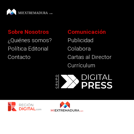
Sobre Nosotros
Comunicación
¿Quiénes somos?
Publicidad
Política Editorial
Colabora
Contacto
Cartas al Director
Currículum
revious