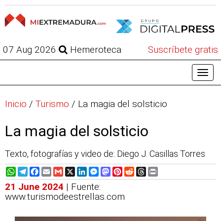
07 Aug 2026
Hemeroteca
Suscríbete gratis
Inicio
/
Turismo
/
La magia del solsticio
La magia del solsticio
Texto, fotografías y video de: Diego J. Casillas Torres
WhatsApp
Telegram
Facebook
Email
Gmail
X
LinkedIn
Messenger
Mastodon
Pinterest
Reddit
Threads
Print
21 June 2024
| Fuente:
www.turismodeestrellas.com