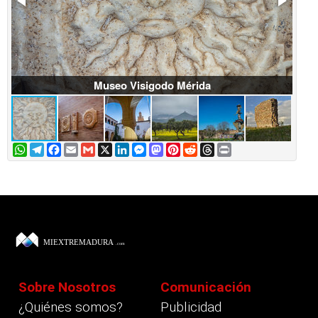
Museo Visigodo Mérida
WhatsApp
Telegram
Facebook
Email
Gmail
X
LinkedIn
Messenger
Mastodon
Pinterest
Reddit
Threads
Print
Sobre Nosotros
Comunicación
¿Quiénes somos?
Publicidad