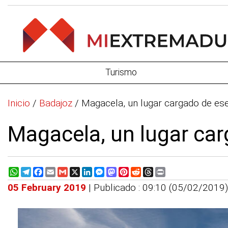
Turismo
Inicio
/
Badajoz
/
Magacela, un lugar cargado de es
Magacela, un lugar ca
WhatsApp
Telegram
Facebook
Email
Gmail
X
LinkedIn
Messenger
Mastodon
Pinterest
Reddit
Threads
Print
05 February 2019
| Publicado : 09:10 (05/02/2019)