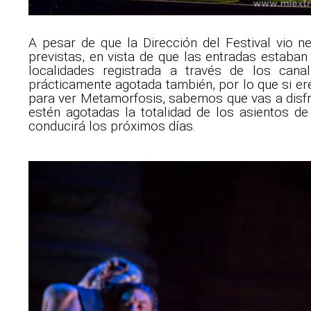
A pesar de que la Dirección del Festival vio n
previstas, en vista de que las entradas estaba
localidades registrada a través de los can
prácticamente agotada también, por lo que si e
para ver Metamorfosis, sabemos que vas a disfru
estén agotadas la totalidad de los asientos 
conducirá los próximos días.