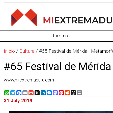
Turismo
Inicio
/
Cultura
/
#65 Festival de Mérida · Metamorf
#65 Festival de Mérida
www.miextremadura.com
WhatsApp
Telegram
Facebook
Email
Gmail
X
LinkedIn
Messenger
Mastodon
Pinterest
Reddit
Threads
Print
31 July 2019