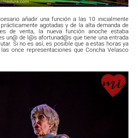
ecesario añadir una función a las 10 inicialmente
n prácticamente agotadas y de la alta demanda de
ales de venta, la nueva función anoche estaba
res un@ de l@s afortunad@s que tiene una entrada
tar. Si no es así, es posible que a estas horas ya
de las once representaciones que Concha Velasco