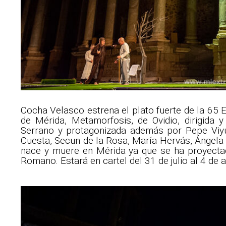
Cocha Velasco estrena el plato fuerte de la 65 E
de Mérida, Metamorfosis, de Ovidio, dirigida
Serrano y protagonizada además por Pepe Viyue
Cuesta, Secun de la Rosa, María Hervás, Ángel
nace y muere en Mérida ya que se ha proyectad
Romano. Estará en cartel del 31 de julio al 4 de 