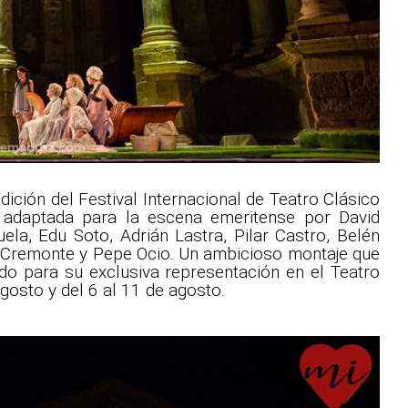
dición del Festival Internacional de Teatro Clásico
 y adaptada para la escena emeritense por David
la, Edu Soto, Adrián Lastra, Pilar Castro, Belén
a Cremonte y Pepe Ocio. Un ambicioso montaje que
o para su exclusiva representación en el Teatro
agosto y del 6 al 11 de agosto.