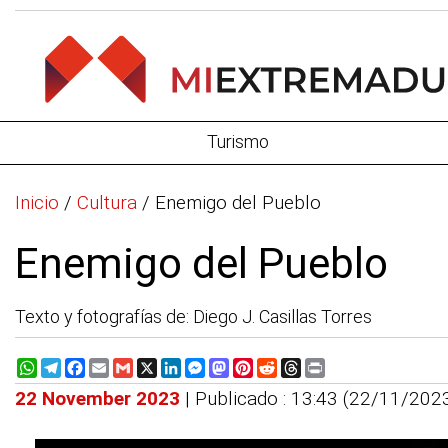
Turismo
Inicio
/
Cultura
/
Enemigo del Pueblo
Enemigo del Pueblo
Texto y fotografías de: Diego J. Casillas Torres
WhatsApp
Telegram
Facebook
Email
Gmail
X
LinkedIn
Messenger
Mastodon
Pinterest
Reddit
Threads
Print
22 November 2023
| Publicado : 13:43 (22/11/202