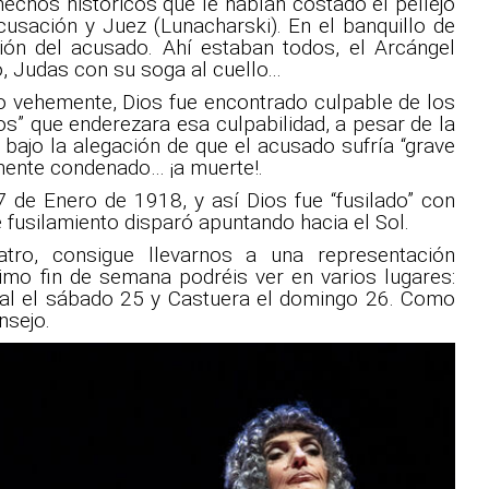
echos históricos que le habían costado el pellejo
usación y Juez (Lunacharski). En el banquillo de
ión del acusado. Ahí estaban todos, el Arcángel
, Judas con su soga al cuello...
co vehemente, Dios fue encontrado culpable de los
os” que enderezara esa culpabilidad, a pesar de la
 bajo la alegación de que el acusado sufría “grave
lmente condenado… ¡a muerte!.
 de Enero de 1918, y así Dios fue “fusilado” con
 fusilamiento disparó apuntando hacia el Sol.
tro, consigue llevarnos a una representación
ximo fin de semana podréis ver en varios lugares:
al el sábado 25 y Castuera el domingo 26. Como
nsejo.