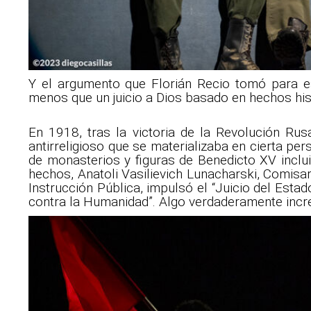
Y el argumento que Florián Recio tomó para es
menos que un juicio a Dios basado en hechos his
En 1918, tras la victoria de la Revolución Rus
antirreligioso que se materializaba en cierta per
de monasterios y figuras de Benedicto XV inclu
hechos, Anatoli Vasilievich Lunacharski, Comisa
Instrucción Pública, impulsó el “Juicio del Est
contra la Humanidad”. Algo verdaderamente incre