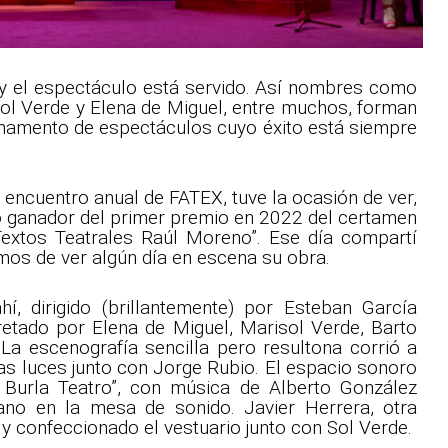
 y el espectáculo está servido. Así nombres como
sol Verde y Elena de Miguel, entre muchos, forman
irmamento de espectáculos cuyo éxito está siempre
l encuentro anual de FATEX, tuve la ocasión de ver,
xto ganador del primer premio en 2022 del certamen
extos Teatrales Raúl Moreno”. Ese día compartí
mos de ver algún día en escena su obra.
í, dirigido (brillantemente) por Esteban García
retado por Elena de Miguel, Marisol Verde, Barto
 La escenografía sencilla pero resultona corrió a
s luces junto con Jorge Rubio. El espacio sonoro
 Burla Teatro”, con música de Alberto González
no en la mesa de sonido. Javier Herrera, otra
o y confeccionado el vestuario junto con Sol Verde.