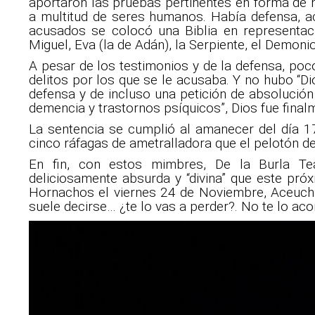
aportaron las pruebas pertinentes en forma de h
a multitud de seres humanos. Había defensa, ac
acusados se colocó una Biblia en representac
Miguel, Eva (la de Adán), la Serpiente, el Demonio
A pesar de los testimonios y de la defensa, po
delitos por los que se le acusaba. Y no hubo “Di
defensa y de incluso una petición de absolución
demencia y trastornos psíquicos”, Dios fue fina
La sentencia se cumplió al amanecer del día 17
cinco ráfagas de ametralladora que el pelotón de
En fin, con estos mimbres, De la Burla Tea
deliciosamente absurda y “divina” que este pró
Hornachos el viernes 24 de Noviembre, Aceuch
suele decirse… ¿te lo vas a perder?. No te lo aco