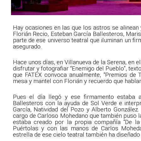
Hay ocasiones en las que los astros se alinean
Florián Recio, Esteban García Ballesteros, Mari
parte de ese universo teatral que iluminan un f
asegurado.
Hace unos días, en Villanueva de la Serena, en e
disfrutar y fotografiar “Enemigo del Pueblo”, te
que FATEX convoca anualmente, “Premios de T
mesa y mantel con Florián y recuerdo que habla
Pues el día llegó y ese firmamento estaba ah
Ballesteros con la ayuda de Sol Verde e interp
García, Natividad del Pozo y Alberto González.
cargo de Carloso Mohedano que también puso la
estaba creado por la propia compañía “De la
Puértolas y con las manos de Carlos Moheda
estrella de ese cielo teatral también ha diseñad