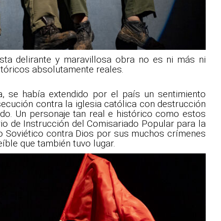
ta delirante y maravillosa obra no es ni más ni
tóricos absolutamente reales.
a, se había extendido por el país un sentimiento
secución contra la iglesia católica con destrucción
ido. Un personaje tan real e histórico como estos
rio de Instrucción del Comisariado Popular para la
ado Soviético contra Dios por sus muchos crímenes
íble que también tuvo lugar.