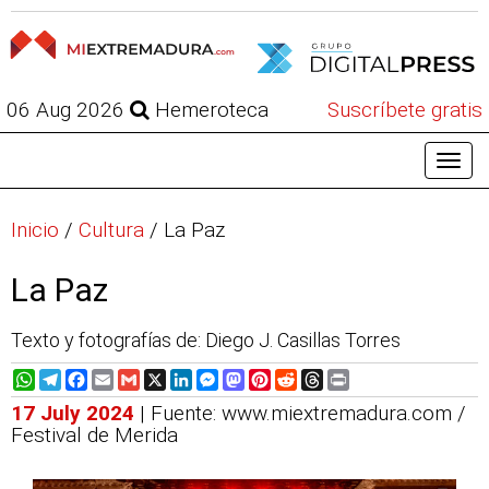
06 Aug 2026
Hemeroteca
Suscríbete gratis
Inicio
/
Cultura
/
La Paz
La Paz
Texto y fotografías de: Diego J. Casillas Torres
WhatsApp
Telegram
Facebook
Email
Gmail
X
LinkedIn
Messenger
Mastodon
Pinterest
Reddit
Threads
Print
17 July 2024
| Fuente: www.miextremadura.com /
Festival de Merida