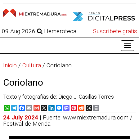
09 Aug 2026
Hemeroteca
Suscríbete gratis
Inicio
/
Cultura
/
Coriolano
Coriolano
Texto y fotografías de: Diego J. Casillas Torres
WhatsApp
Telegram
Facebook
Email
Gmail
X
LinkedIn
Messenger
Mastodon
Pinterest
Reddit
Threads
Print
24 July 2024
| Fuente: www.miextremadura.com /
Festival de Merida