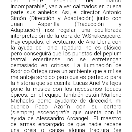
del frente escénico del "marco
incomparable", van a ver calmados en buena
parte sus anhelos. Así, el director Antonio
Simón (Dirección y Adaptación) junto con
Juan Asperilla (Traducción y
Adaptación) nos regalan una equilibrada
interpretación de la obra de W.Shakespeare.
Hay espadas, el vestuario, de Ana Llena con
la ayuda de Tania Tajadura, no es clásico
pero conseguirá que los puristas del peplum
teatral emeritense no se entretengan
demasiado en críticas. La iluminación de
Rodrigo Ortega crea un ambiente que a mí se
me antoja sórdido pero que es perfecto para
la historia que se cuenta. Lucas Ariel Vallejos
pone la música con los necesarios toques
épicos. En el equipo también están Marlene
Michaelis como ayudante de dirección; mi
querido Paco Azorín con su certera
(siempre) escenografía que cuenta con la
ayuda de Alessandro Arcangeli. El maestro
de armas encargado de que nadie rebane
una oreja o cause alguna fractura (se