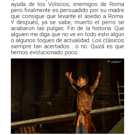
ayuda de los Volscos, enemigos de Roma
pero finalmente es persuadido por su madre
que consigue que levante el asedio a Roma.
Y después, ya se sabe, muerto el perro se
acabaron las pulgas. Fin de la historia. Que
alguien me diga que no ve en todo esto algún
o algunos toques de actualidad. Los clásicos
siempre tan acertados... o no. Quizá es que
hemos evolucionado poco.