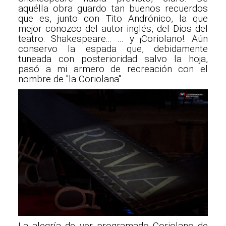
aquélla obra guardo tan buenos recuerdos
que es, junto con Tito Andrónico, la que
mejor conozco del autor inglés, del Dios del
teatro. Shakespeare... ... y ¡Coriolano!. Aún
conservo la espada que, debidamente
tuneada con posterioridad salvo la hoja,
pasó a mi armero de recreación con el
nombre de "la Coriolana".
La alegría de ver programado Coriolano de