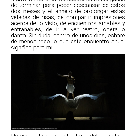
de terminar para poder descansar de estos
dos meses y el anhelo de prolongar estas
veladas de risas, de compartir impresiones
acerca de lo visto, de encuentros amables y
entrañables, de ir a ver teatro, opera o
danza. Sin duda, dentro de unos días, echaré
de menos todo lo que este encuentro anual
significa para mi.
Hemos llegado al fin del Festival