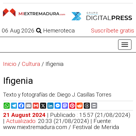
06 Aug 2026
Hemeroteca
Suscríbete gratis
Inicio
/
Cultura
/
Ifigenia
Ifigenia
Texto y fotografías de: Diego J. Casillas Torres
WhatsApp
Telegram
Facebook
Email
Gmail
X
LinkedIn
Messenger
Mastodon
Pinterest
Reddit
Threads
Print
21 August 2024
| Publicado : 15:57 (21/08/2024)
|
Actualizado:
20:33 (21/08/2024)
| Fuente:
www.miextremadura.com / Festival de Merida