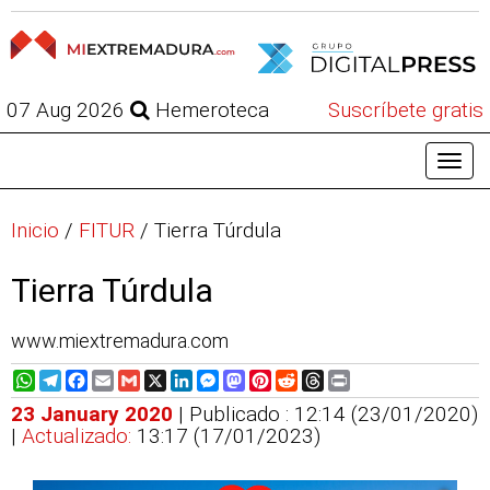
07 Aug 2026
Hemeroteca
Suscríbete gratis
Inicio
/
FITUR
/
Tierra Túrdula
Tierra Túrdula
www.miextremadura.com
WhatsApp
Telegram
Facebook
Email
Gmail
X
LinkedIn
Messenger
Mastodon
Pinterest
Reddit
Threads
Print
23 January 2020
| Publicado : 12:14 (23/01/2020)
|
Actualizado:
13:17 (17/01/2023)