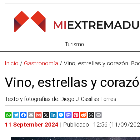
Turismo
Inicio
/
Gastronomía
/
Vino, estrellas y corazón. B
Vino, estrellas y cora
Texto y fotografías de: Diego J. Casillas Torres
WhatsApp
Telegram
Facebook
Email
Gmail
X
LinkedIn
Messenger
Mastodon
Pinterest
Reddit
Threads
Print
11 September 2024
| Publicado : 12:56 (11/09/202