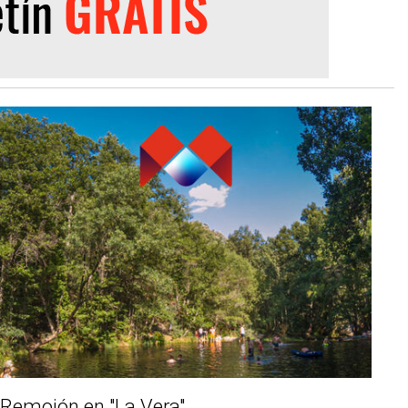
Remojón en "La Vera"