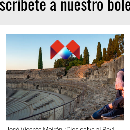
José Vicente Moirón: ¡Dios salve al Rey!