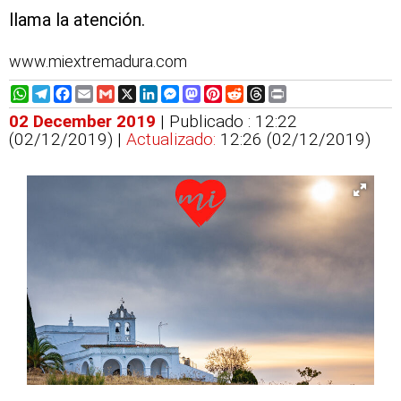
llama la atención.
www.miextremadura.com
WhatsApp
Telegram
Facebook
Email
Gmail
X
LinkedIn
Messenger
Mastodon
Pinterest
Reddit
Threads
Print
02 December 2019
| Publicado : 12:22
(02/12/2019) |
Actualizado:
12:26 (02/12/2019)