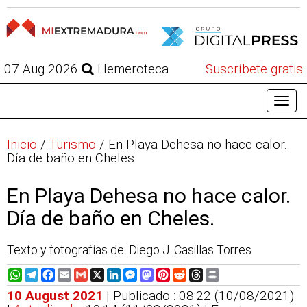
07 Aug 2026
Hemeroteca
Suscríbete gratis
Inicio
/
Turismo
/
En Playa Dehesa no hace calor.
Día de baño en Cheles.
En Playa Dehesa no hace calor.
Día de baño en Cheles.
Texto y fotografías de: Diego J. Casillas Torres
WhatsApp
Telegram
Facebook
Email
Gmail
X
LinkedIn
Messenger
Mastodon
Pinterest
Reddit
Threads
Print
10 August 2021
| Publicado : 08:22 (10/08/2021)