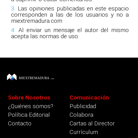
3.
Las opiniones publicadas en este espacio
corresponden a las de los usuarios y no a
miextremadura.com
4.
Al enviar un mensaje el autor del mismo
acepta las normas de uso.
Sobre Nosotros
Comunicación
¿Quiénes somos?
Publicidad
Política Editorial
Colabora
Contacto
Cartas al Director
Currículum