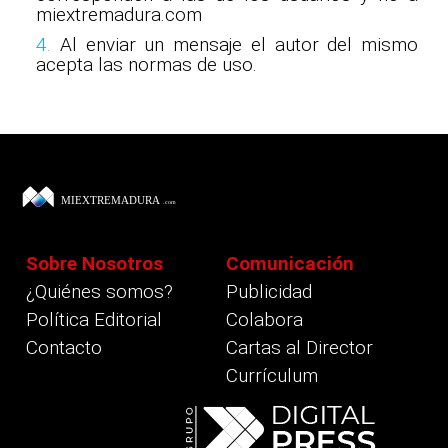
miextremadura.com
4.
Al enviar un mensaje el autor del mismo
acepta las normas de uso.
Sobre Nosotros
Comunicación
¿Quiénes somos?
Publicidad
Política Editorial
Colabora
Contacto
Cartas al Director
Currículum