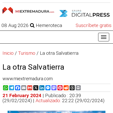
08 Aug 2026
Hemeroteca
Suscríbete gratis
Inicio
/
Turismo
/
La otra Salvatierra
La otra Salvatierra
www.miextremadura.com
WhatsApp
Telegram
Facebook
Email
Gmail
X
LinkedIn
Messenger
Mastodon
Pinterest
Reddit
Threads
Print
21 February 2024
| Publicado : 20:39
(29/02/2024) |
Actualizado:
22:22 (29/02/2024)