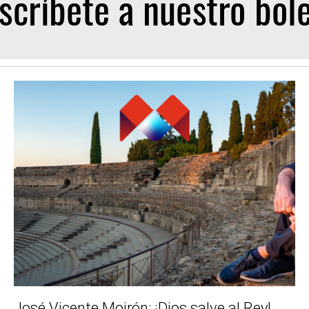
José Vicente Moirón: ¡Dios salve al Rey!