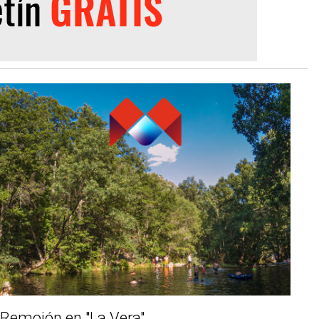
Remojón en "La Vera"