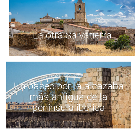
La otra Salvatierra
Un paseo por la alcazaba
más antigua de la
península ibérica